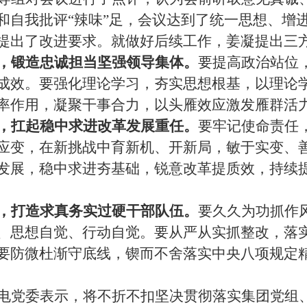
和自我批评
“辣味”足，会议达到了统一思想、增
提出了改进要求
。
就
做好后续工作，姜凝提出三
，锻造忠诚担当坚强领导集体
。
要提高政治站位
成效。要强化理论学习，夯实思想根基
，
以理论
率作用，凝聚干事合力
，
以头雁效应激发雁群活
，扛起稳中求进
改革
发展重任
。
要牢记使命责任
应变
，
在新挑战中育新机、开新局
，
敏于实变
、
发展
，
稳中求进夯基础，锐意改革提质效
，
持续
，打造求真务实过硬干部队伍
。
要久久为功抓作
、思想自觉、行动自觉
。
要从严从实抓整改
，
落
要防微杜渐守底线
，
锲而不舍落实中央八项规定
电党委表示，将不折不扣坚决贯彻落实集团党组