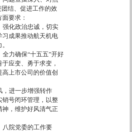
进团结、促进工作的效
方面要求：
，强化政治忠诚
，
切实
学习成果推动航天机电
力
。
，
全力确保
“
十五五
”
开好
善于应变
、
勇于求变，
提高上市公司的价值创
风
，
进一步增强转作
实
销号
闭环管理，以整
精神，维护好风清气正
、八院党委的工作要