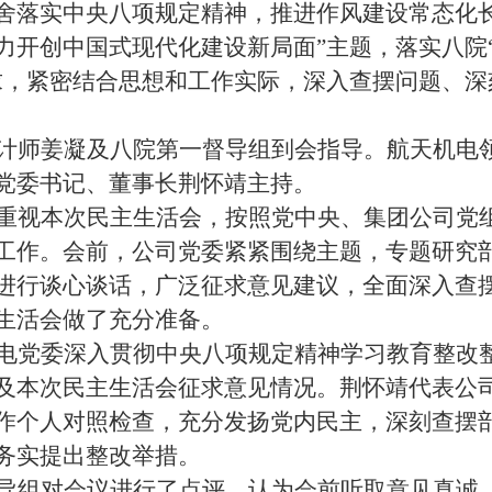
舍落实中央八项规定精神，推进作风建设常态化
力开创中国式现代化建设新局面”主题，落实八院
求，紧密结合思想和工作实际，深入查摆问题、深
计师姜凝
及八院第一
督导组到会指导。
航天机电
党委书记
、
董事长荆怀靖
主持。
重视本次民主生活会，按照党中央、集团公司党
工作。会前，
公司党委
紧紧围绕主题，专题研究
进行谈心谈话，广泛征求意见
建议
，全面深入查
生活会做了充分准备。
电
党委深入贯彻中央八项规定精神学习教育整改
及本次民主生活会征求意见情况。
荆怀靖
代表
公
作个人对照检查，充分发扬党内民主，
深刻
查摆
务实
提出整改举措。
导组对会议进行了点评，认为会前听取意见真诚