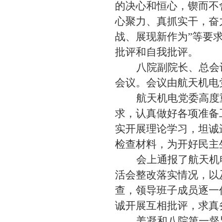
的决心和恒心，锲而不
心聚力、真抓实干，奋
战、展现新作为”等要
批评和自我批评。
八院副院长、总会
会议。会议由
航天机电
航天机电
党委高度
求，认真做好各项准备
实开展理论学习，坦诚
检查材料，为开好民主
会上通报了航天机
活会整改落实情况，以
查，领导班子成员逐一
诚
开展互相批评
，
求真
姜凝
和八院第一督