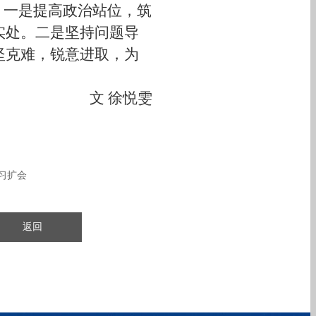
：
一是提高政治站位，筑
实处。
二是坚持问题导
坚克难，锐意进取
，
为
文
徐悦雯
习扩会
返回