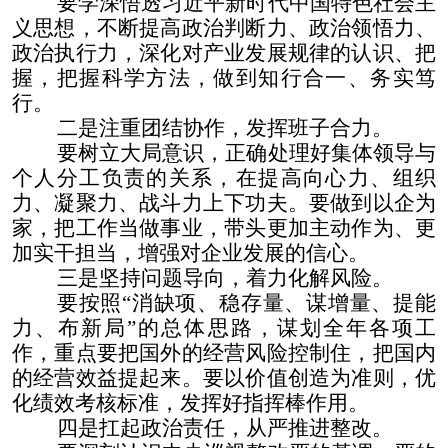
要学深悟透习近平新时代中国特色社会主
义思想，不断提高政治判断力、政治领悟力、
政治执行力，深化对产业发展规律的认识、把
握，把握科学方法，做到知行合一、务实笃
行。
二是注重团结协作，发挥班子合力。
要树立大局意识，正确处理好集体领导与
个人分工负责的关系，在提高向心力、组织
力、凝聚力、战斗力上下功夫。要做到以企为
家，把工作当做事业，带头更加主动作为、更
加实干担当，增强对企业发展的信心。
三是坚持问题导向，着力化解风险。
要按照“消缺项、稳存量、谋增量、提能
力、布新局”的总体思路，谋划全年各项工
作，重点要把国外的经营风险控制住，把国内
的经营效益提起来。要以价值创造为准则，优
化绩效考核标准，发挥好指挥棒作用。
四是扛起政治责任，从严推进整改。