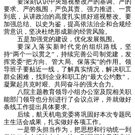
要深刻认识中央巡视整改严的基调、严的
要求、严的氛围，严负其责、强力推进、一贯
到底，从讲政治的高度扎实抓好巡视整改。要
加强总结、以史为鉴，提高依法治企和合规经
营意识，坚决杜绝形成新的经营风险。
五是加强党的建设，优化发展氛围。
要深入落实新时代党的组织路线，坚
持“两个一以贯之”，持续完善公司制党建，发
挥党委“把方向、管大局、保落实”的作用。领
导班子要贴近一线，了解真实情况，解决职工
群众困难，找到企业和职工的“最大公约数”，
凝聚起共克时艰、共同奋斗的强大合力。
八院主题教育领导小组办公室及院相关职
能部门领导也分别进行了会议点评，并就做好
条线工作提出具体要求。
后续，航天机电党委将巩固好本次专题民
主生活会成果，扎实做好各项工作。
一是带头担当作为，把思想和行动统一到