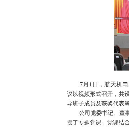
7
月
1
日，
航天机电
议以视频形式召开，共
导班子
成员
及获奖代表
公司党委书记、董
授了专题党课。
党课结