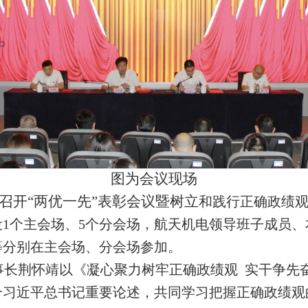
图为会议现场
召开
“两优一先”表彰会议暨树立
和践行正确政绩
设
1个主会场、
5
个分会场，航天机电领导班子成员、
等分别在主会场、分会场参加。
事长
荆怀靖以《凝心聚力树牢正确政绩观
实干争先
合习近平总书记重要论述，共同学习把握正确政绩观