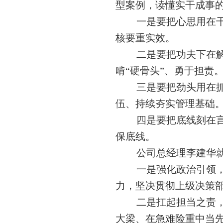
型案例，读懂实干成事
一是
要把心思用在
核要重实效。
二
是
要把功夫下在
啃“硬骨头”、勇于担责
三
是
要把劲头用在
伍、持续夯实管理基础
四
是
要把底线刻在
保底线。
公司总经理李建华
一是强化政治引领
力
，
坚决贯彻上级决策
二是扛起担当之责
大梁、在急难险重中当