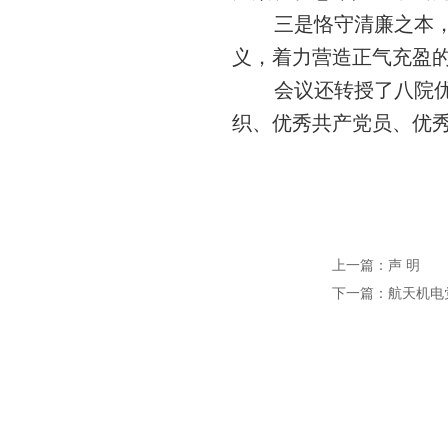
三是恪守清廉之本
义
，
着力营造正气充盈
会议还转授了八院
织、
优秀共产党员
、
优
上一篇：
声 明
下一篇：
航天机电