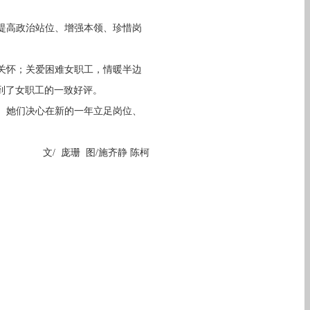
提高政治站位、增强本领、珍惜岗
关怀；关爱困难女职工，情暖半边
到了女职工的一致好评。
。她们决心在新的一年立足岗位、
文
/
庞珊 图
/
施齐静 陈柯