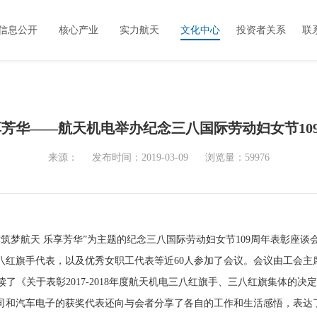
信息公开
核心产业
实力航天
文化中心
投资者关系
联
享芳华——航天机电举办纪念三八国际劳动妇女节10
来源：
发布时间：2019-03-09
浏览量：59976
“筑梦航天 乐享芳华”为主题的纪念三八国际劳动妇女节
109
周年表彰座谈
八红旗手代表，以及优秀女职工代表等近
60
人参加了会议。会议由工会主
读了《关于表彰
2017-2018
年度航天机电三八红旗手、三八红旗集体的决定
司和汽车电子的获奖代表还向与会者分享了各自的工作和生活感悟，表达