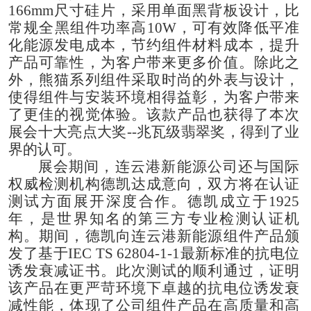
166mm
尺寸硅片，
采用单面黑背板设计，比
常规全黑组件功率高
10W
，
可
有效降低平准
化能源发电成本，节约组件材料成本，提升
产品可靠性，为客户带来更多价值。除此之
外，熊猫系列组件采取时尚的外表
与设计，
使得组件与安装环境相得益彰，为客户带来
了更
佳
的视觉体验。该款产品也获得了本次
展会十大亮点大奖
--
兆瓦级翡翠奖，得到了业
界的认可。
展会期间，连云港新能源公司还
与
国际
权威检测机构德凯达成意向，双方
将在认证
测试方面展开深度合作。
德凯成立于
1925
年，是世界知名的第三方专业检测认证机
构。期间，德凯向连云港新能源组件产品颁
发了基于
IEC TS 62804-1-1
最新标准的抗电位
诱发衰减证书。此次测试的顺利通过，证明
该产品在更严苛环境下卓越的抗电位诱发衰
减性能，体现了公司组件产品在高质量和高