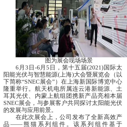
图为展会现场场景
6
月
3
日
-6
月
5
日，第十五届
(2021)
国际太
阳能光伏与智慧能源
(
上海
)
大会暨展览会（以
下简称“
SNEC
展会”）在上海新国际博览中心
隆重举行。航天机电所属连云港新能源、土
耳其光伏、内蒙上航组团携新产品亮相本届
SNEC
展会，与参展客户共同探讨太阳能光伏
的发展与应用前景。
在此次展会上，公司发布了全新高效产
品——熊猫系列组件。该系列组件基于