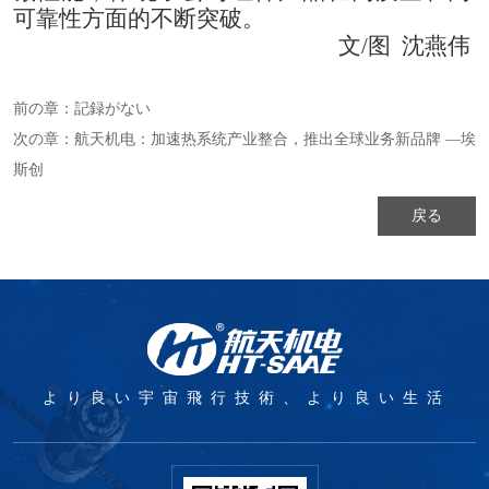
可靠性方面的不断突破。
文
/
图
沈燕伟
前の章：
記録がない
次の章：
航天机电：加速热系统产业整合，推出全球业务新品牌 —埃
斯创
戻る
より良い宇宙飛行技術、より良い生活